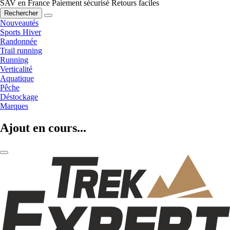
SAV en France
Paiement sécurisé
Retours faciles
Rechercher
Nouveautés
Sports Hiver
Randonnée
Trail running
Running
Verticalité
Aquatique
Pêche
Déstockage
Marques
Ajout en cours...