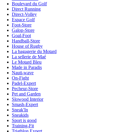
Boulevard du Golf
Direct Running
Direct-Volley
Espace Golf
Foot-Store
Galop-Store
Goal-Foot
Handball-Store
House of Rugby
La bagagerie du Motard
La sellerie de Maé
Le Motard Bleu
Made in Paradis
Nauti-wave
On-Fight
Padel-Expert
Pecheur-Store
Pet and Garden
Slowood Interior
Smash-Expert
Sneak'In
Sneakids
Sport is good
Training-Fit
Triathlon Expert