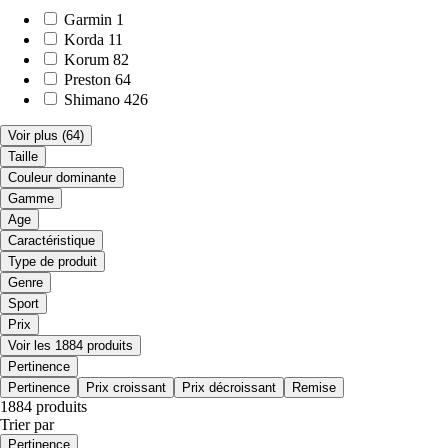
Garmin
1
Korda
11
Korum
82
Preston
64
Shimano
426
Voir plus
(64)
Taille
Couleur dominante
Gamme
Age
Caractéristique
Type de produit
Genre
Sport
Prix
Voir les 1884 produits
Pertinence
Pertinence
Prix croissant
Prix décroissant
Remise
1884 produits
Trier par
Pertinence