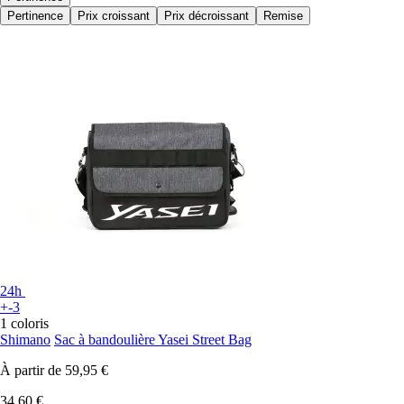
Pertinence
Prix croissant
Prix décroissant
Remise
24h
+-3
1 coloris
Shimano
Sac à bandoulière Yasei Street Bag
À partir de
59,95 €
34,60 €