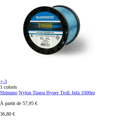
+-3
1 coloris
Shimano
Nylon Tiagra Hyper Troll. Igfa 1000m
À partir de
57,95 €
36,80 €