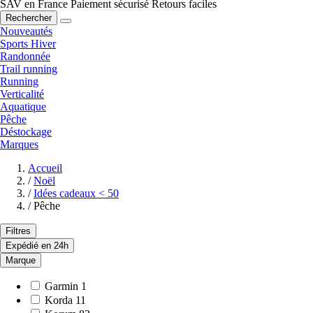
SAV en France
Paiement sécurisé
Retours faciles
Rechercher
Nouveautés
Sports Hiver
Randonnée
Trail running
Running
Verticalité
Aquatique
Pêche
Déstockage
Marques
Accueil
/
Noël
/
Idées cadeaux < 50
/
Pêche
Filtres
Expédié en 24h
Marque
Garmin
1
Korda
11