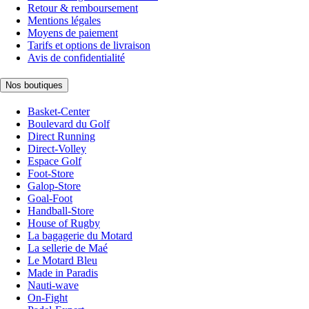
Retour & remboursement
Mentions légales
Moyens de paiement
Tarifs et options de livraison
Avis de confidentialité
Nos boutiques
Basket-Center
Boulevard du Golf
Direct Running
Direct-Volley
Espace Golf
Foot-Store
Galop-Store
Goal-Foot
Handball-Store
House of Rugby
La bagagerie du Motard
La sellerie de Maé
Le Motard Bleu
Made in Paradis
Nauti-wave
On-Fight