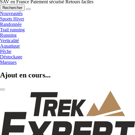
SAV en France
Paiement sécurisé
Retours faciles
Rechercher
Nouveautés
Sports Hiver
Randonnée
Trail running
Running
Verticalité
Aquatique
Pêche
Déstockage
Marques
Ajout en cours...