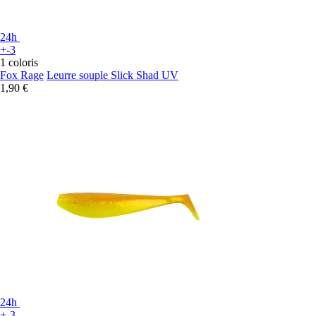
24h
+-3
1 coloris
Fox Rage
Leurre souple Slick Shad UV
1,90 €
24h
+-3