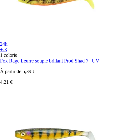
24h
+-3
1 coloris
Fox Rage
Leurre souple brillant Prod Shad 7" UV
À partir de
5,39 €
4,21 €