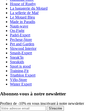
House of Rugby
La bagagerie du Motard
La sellerie de Maé
Le Motard Bleu
Made in Paradis
Nauti-wave
On-Fight
Padel-Expert
Pecheur-Store
Pet and Garden
Slowood Interior
Smash-Expert
Sneak'In
Sneakids
Sport is good
Training-Fit
Triathlon Expert
Vélo-Store
Winter Expert
Abonnez-vous à notre newsletter
Profitez de -10% en vous inscrivant à notre newsletter
S'inscrire