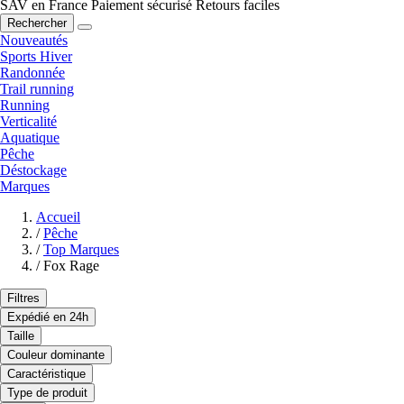
SAV en France
Paiement sécurisé
Retours faciles
Rechercher
Nouveautés
Sports Hiver
Randonnée
Trail running
Running
Verticalité
Aquatique
Pêche
Déstockage
Marques
Accueil
/
Pêche
/
Top Marques
/
Fox Rage
Filtres
Expédié en 24h
Taille
Couleur dominante
Caractéristique
Type de produit