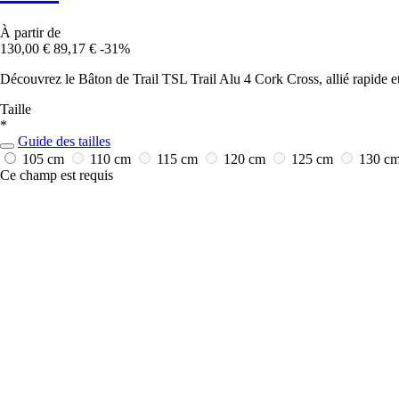
À partir de
130,00 €
89,17 €
-31%
Découvrez le Bâton de Trail TSL Trail Alu 4 Cork Cross, allié rapide et
Taille
*
Guide des tailles
105 cm
110 cm
115 cm
120 cm
125 cm
130 c
Ce champ est requis