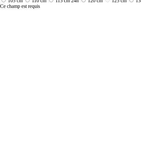
105 cm
110 cm
115 cm
24h
120 cm
125 cm
13
Ce champ est requis