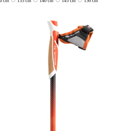
0 cm
135 cm
140 cm
145 cm
150 cm