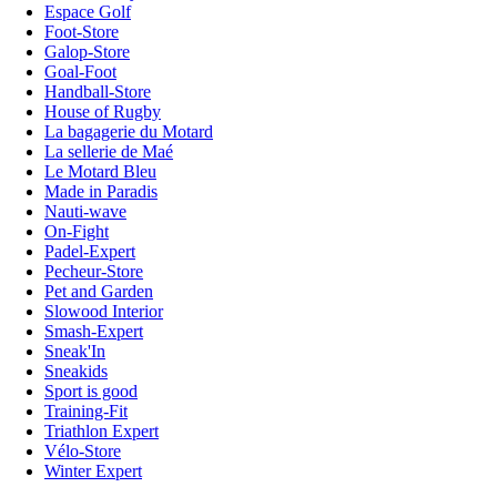
Espace Golf
Foot-Store
Galop-Store
Goal-Foot
Handball-Store
House of Rugby
La bagagerie du Motard
La sellerie de Maé
Le Motard Bleu
Made in Paradis
Nauti-wave
On-Fight
Padel-Expert
Pecheur-Store
Pet and Garden
Slowood Interior
Smash-Expert
Sneak'In
Sneakids
Sport is good
Training-Fit
Triathlon Expert
Vélo-Store
Winter Expert