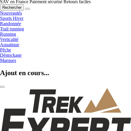
SAV en France
Paiement sécurisé
Retours faciles
Rechercher
Nouveautés
Sports Hiver
Randonnée
Trail running
Running
Verticalité
Aquatique
Pêche
Déstockage
Marques
Ajout en cours...