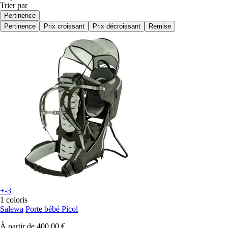
Trier par
Pertinence
Pertinence
Prix croissant
Prix décroissant
Remise
+-3
1 coloris
Salewa
Porte bébé Pìcol
À partir de
400,00 €