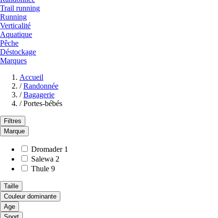
Trail running
Running
Verticalité
Aquatique
Pêche
Déstockage
Marques
Accueil
/
Randonnée
/
Bagagerie
/
Portes-bébés
Filtres
Marque
Dromader
1
Salewa
2
Thule
9
Taille
Couleur dominante
Age
Sport