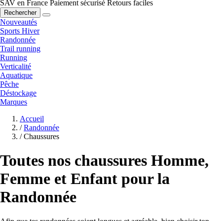
SAV en France
Paiement sécurisé
Retours faciles
Rechercher
Nouveautés
Sports Hiver
Randonnée
Trail running
Running
Verticalité
Aquatique
Pêche
Déstockage
Marques
Accueil
/
Randonnée
/
Chaussures
Toutes nos chaussures Homme,
Femme et Enfant pour la
Randonnée