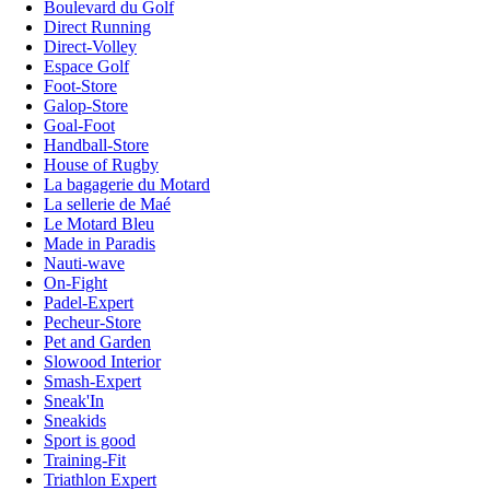
Boulevard du Golf
Direct Running
Direct-Volley
Espace Golf
Foot-Store
Galop-Store
Goal-Foot
Handball-Store
House of Rugby
La bagagerie du Motard
La sellerie de Maé
Le Motard Bleu
Made in Paradis
Nauti-wave
On-Fight
Padel-Expert
Pecheur-Store
Pet and Garden
Slowood Interior
Smash-Expert
Sneak'In
Sneakids
Sport is good
Training-Fit
Triathlon Expert