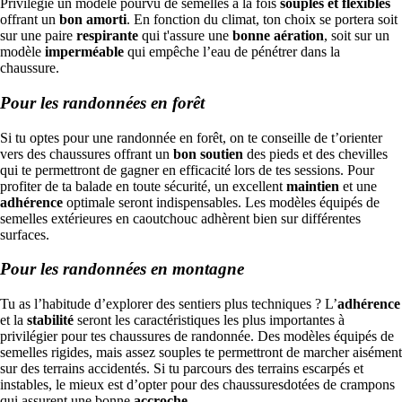
Privilégie un modèle pourvu de semelles à la fois
souples et flexibles
offrant un
bon amorti
. En fonction du climat, ton choix se portera soit
sur une paire
respirante
qui t'assure une
bonne aération
, soit sur un
modèle
imperméable
qui empêche l’eau de pénétrer dans la
chaussure.
Pour les randonnées en forêt
Si tu optes pour une randonnée en forêt, on te conseille de t’orienter
vers des chaussures offrant un
bon soutien
des pieds et des chevilles
qui te permettront de gagner en efficacité lors de tes sessions. Pour
profiter de ta balade en toute sécurité, un excellent
maintien
et une
adhérence
optimale seront indispensables. Les modèles équipés de
semelles extérieures en caoutchouc adhèrent bien sur différentes
surfaces.
Pour les randonnées en montagne
Tu as l’habitude d’explorer des sentiers plus techniques ? L’
adhérence
et la
stabilité
seront les caractéristiques les plus importantes à
privilégier pour tes chaussures de randonnée. Des modèles équipés de
semelles rigides, mais assez souples te permettront de marcher aisément
sur des terrains accidentés. Si tu parcours des terrains escarpés et
instables, le mieux est d’opter pour des chaussuresdotées de crampons
qui assurent une bonne
accroche
.