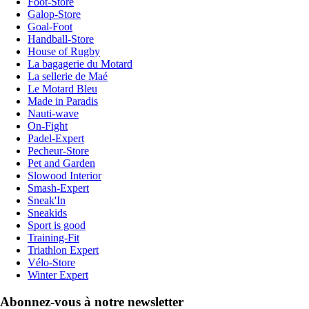
Foot-Store
Galop-Store
Goal-Foot
Handball-Store
House of Rugby
La bagagerie du Motard
La sellerie de Maé
Le Motard Bleu
Made in Paradis
Nauti-wave
On-Fight
Padel-Expert
Pecheur-Store
Pet and Garden
Slowood Interior
Smash-Expert
Sneak'In
Sneakids
Sport is good
Training-Fit
Triathlon Expert
Vélo-Store
Winter Expert
Abonnez-vous à notre newsletter