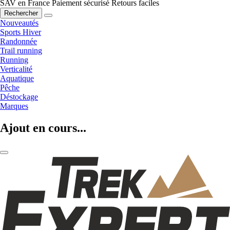
SAV en France
Paiement sécurisé
Retours faciles
Rechercher
Nouveautés
Sports Hiver
Randonnée
Trail running
Running
Verticalité
Aquatique
Pêche
Déstockage
Marques
Ajout en cours...