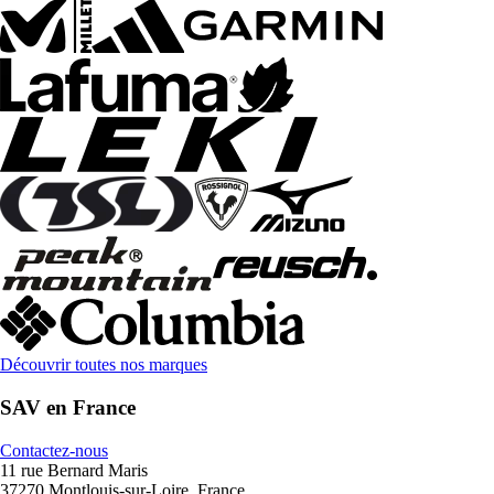
Découvrir toutes nos marques
SAV en France
Contactez-nous
11 rue Bernard Maris
37270 Montlouis-sur-Loire, France