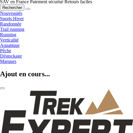
SAV en France
Paiement sécurisé
Retours faciles
Rechercher
Nouveautés
Sports Hiver
Randonnée
Trail running
Running
Verticalité
Aquatique
Pêche
Déstockage
Marques
Ajout en cours...