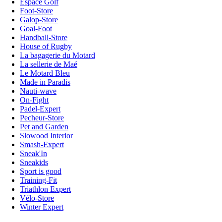
Espace Golf
Foot-Store
Galop-Store
Goal-Foot
Handball-Store
House of Rugby
La bagagerie du Motard
La sellerie de Maé
Le Motard Bleu
Made in Paradis
Nauti-wave
On-Fight
Padel-Expert
Pecheur-Store
Pet and Garden
Slowood Interior
Smash-Expert
Sneak'In
Sneakids
Sport is good
Training-Fit
Triathlon Expert
Vélo-Store
Winter Expert