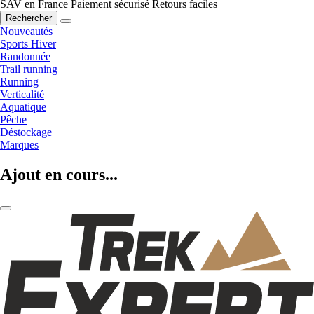
SAV en France
Paiement sécurisé
Retours faciles
Rechercher
Nouveautés
Sports Hiver
Randonnée
Trail running
Running
Verticalité
Aquatique
Pêche
Déstockage
Marques
Ajout en cours...