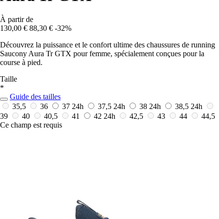
À partir de
130,00 €
88,30 €
-32%
Découvrez la puissance et le confort ultime des chaussures de running
Saucony Aura Tr GTX pour femme, spécialement conçues pour la
course à pied.
Taille
*
Guide des tailles
35,5
36
37
24h
37,5
24h
38
24h
38,5
24h
39
40
40,5
41
42
24h
42,5
43
44
44,5
Ce champ est requis