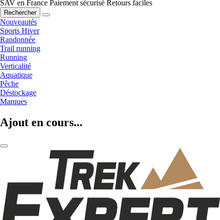
SAV en France
Paiement sécurisé
Retours faciles
Rechercher
Nouveautés
Sports Hiver
Randonnée
Trail running
Running
Verticalité
Aquatique
Pêche
Déstockage
Marques
Ajout en cours...