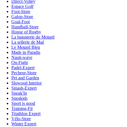
Direct-Volley
Espace Golf
Foot-Store
Galop-Store
Goal-Foot
Handball-Store
House of Rugby
La bagagerie du Motard
La sellerie de Maé
Le Motard Bleu
Made in Paradis
Nauti-wave
On-Fight
Padel-Expert
Pecheur-Store
Pet and Garden
Slowood Interior
Smash-Expert
Sneak'In
Sneakids
Sport is good
Training-Fit
Triathlon Expert
Vélo-Store
Winter Expert