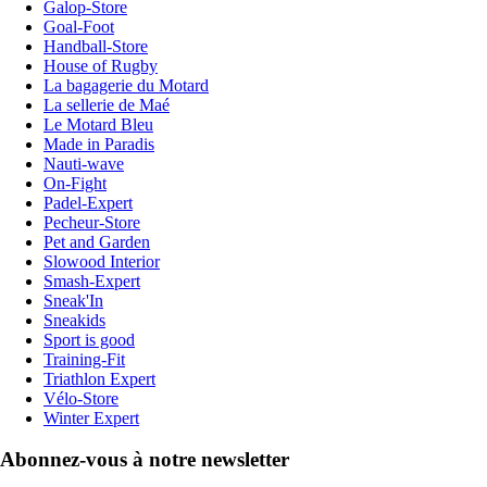
Galop-Store
Goal-Foot
Handball-Store
House of Rugby
La bagagerie du Motard
La sellerie de Maé
Le Motard Bleu
Made in Paradis
Nauti-wave
On-Fight
Padel-Expert
Pecheur-Store
Pet and Garden
Slowood Interior
Smash-Expert
Sneak'In
Sneakids
Sport is good
Training-Fit
Triathlon Expert
Vélo-Store
Winter Expert
Abonnez-vous à notre newsletter