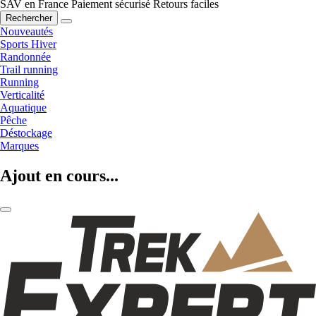
SAV en France
Paiement sécurisé
Retours faciles
Rechercher
Nouveautés
Sports Hiver
Randonnée
Trail running
Running
Verticalité
Aquatique
Pêche
Déstockage
Marques
Ajout en cours...