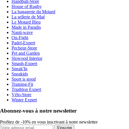
Handball-Store
House of Rugby
La bagagerie du Motard
La sellerie de Maé
Le Motard Bleu
Made in Paradis
Nauti-wave
On-Fight
Padel-Expert
Pecheur-Store
Pet and Garden
Slowood Interior
Smash-Expert
Sneak'In
Sneakids
Sport is good
Training-Fit
Triathlon Expert
Vélo-Store
Winter Expert
Abonnez-vous à notre newsletter
Profitez de -10% en vous inscrivant à notre newsletter
S'inscrire