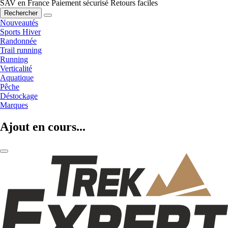
SAV en France
Paiement sécurisé
Retours faciles
Rechercher
Nouveautés
Sports Hiver
Randonnée
Trail running
Running
Verticalité
Aquatique
Pêche
Déstockage
Marques
Ajout en cours...