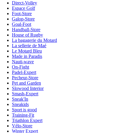
Direct-Volley
Espace Golf
Foot-Store
Galop-Store
Goal-Foot
Handball-Store
House of Rugby
La bagagerie du Motard
La sellerie de Maé
Le Motard Bleu
Made in Paradis
Nauti-wave
On-Fight
Padel-Expert
Pecheur-Store
Pet and Garden
Slowood Interior
Smash-Expert
Sneak'In
Sneakids
Sport is good
Training-Fit
Triathlon Expert
Vélo-Store
Winter Expert