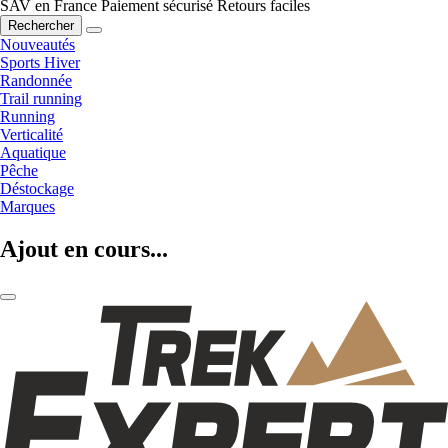
SAV en France
Paiement sécurisé
Retours faciles
Rechercher
Nouveautés
Sports Hiver
Randonnée
Trail running
Running
Verticalité
Aquatique
Pêche
Déstockage
Marques
Ajout en cours...