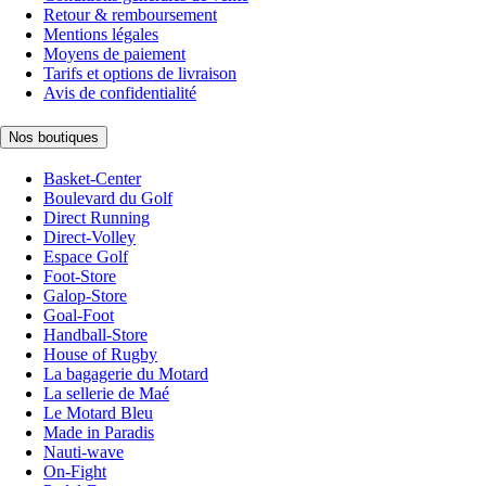
Retour & remboursement
Mentions légales
Moyens de paiement
Tarifs et options de livraison
Avis de confidentialité
Nos boutiques
Basket-Center
Boulevard du Golf
Direct Running
Direct-Volley
Espace Golf
Foot-Store
Galop-Store
Goal-Foot
Handball-Store
House of Rugby
La bagagerie du Motard
La sellerie de Maé
Le Motard Bleu
Made in Paradis
Nauti-wave
On-Fight