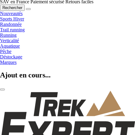
SAV en France
Paiement sécurisé
Retours faciles
Rechercher
Nouveautés
Sports Hiver
Randonnée
Trail running
Running
Verticalité
Aquatique
Pêche
Déstockage
Marques
Ajout en cours...