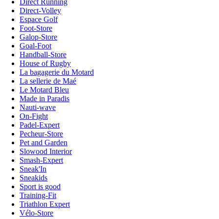
Direct Running
Direct-Volley
Espace Golf
Foot-Store
Galop-Store
Goal-Foot
Handball-Store
House of Rugby
La bagagerie du Motard
La sellerie de Maé
Le Motard Bleu
Made in Paradis
Nauti-wave
On-Fight
Padel-Expert
Pecheur-Store
Pet and Garden
Slowood Interior
Smash-Expert
Sneak'In
Sneakids
Sport is good
Training-Fit
Triathlon Expert
Vélo-Store