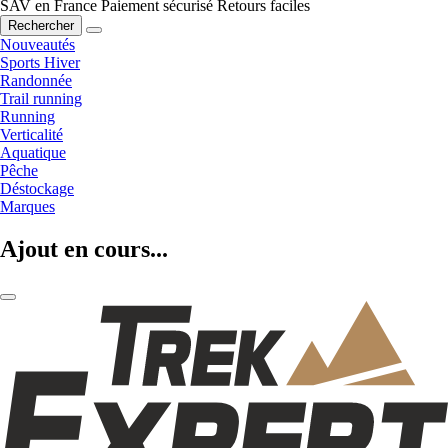
SAV en France
Paiement sécurisé
Retours faciles
Rechercher
Nouveautés
Sports Hiver
Randonnée
Trail running
Running
Verticalité
Aquatique
Pêche
Déstockage
Marques
Ajout en cours...