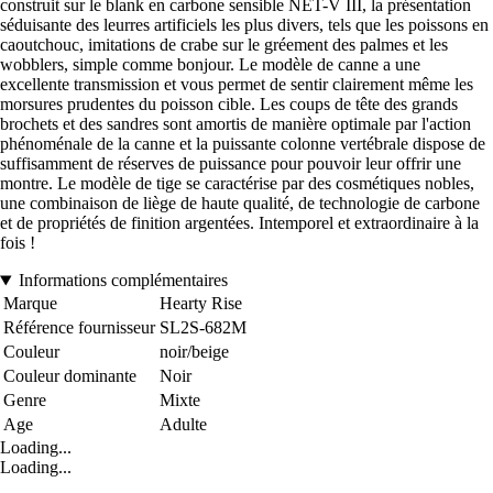
construit sur le blank en carbone sensible NET-V III, la présentation
séduisante des leurres artificiels les plus divers, tels que les poissons en
caoutchouc, imitations de crabe sur le gréement des palmes et les
wobblers, simple comme bonjour. Le modèle de canne a une
excellente transmission et vous permet de sentir clairement même les
morsures prudentes du poisson cible. Les coups de tête des grands
brochets et des sandres sont amortis de manière optimale par l'action
phénoménale de la canne et la puissante colonne vertébrale dispose de
suffisamment de réserves de puissance pour pouvoir leur offrir une
montre. Le modèle de tige se caractérise par des cosmétiques nobles,
une combinaison de liège de haute qualité, de technologie de carbone
et de propriétés de finition argentées. Intemporel et extraordinaire à la
fois !
Informations complémentaires
Marque
Hearty Rise
Référence fournisseur
SL2S-682M
Couleur
noir/beige
Couleur dominante
Noir
Genre
Mixte
Age
Adulte
Loading...
Loading...