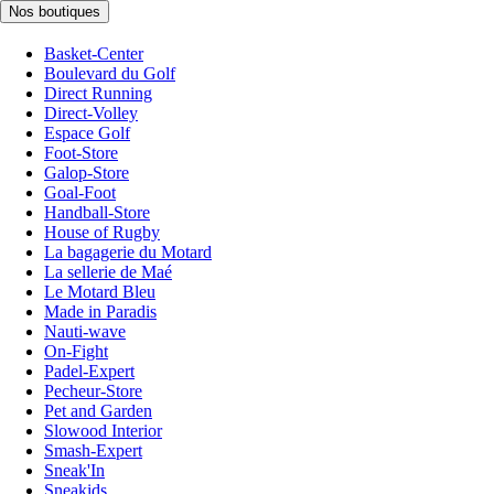
Nos boutiques
Basket-Center
Boulevard du Golf
Direct Running
Direct-Volley
Espace Golf
Foot-Store
Galop-Store
Goal-Foot
Handball-Store
House of Rugby
La bagagerie du Motard
La sellerie de Maé
Le Motard Bleu
Made in Paradis
Nauti-wave
On-Fight
Padel-Expert
Pecheur-Store
Pet and Garden
Slowood Interior
Smash-Expert
Sneak'In
Sneakids