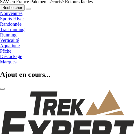
SAV en France
Paiement sécurisé
Retours faciles
Rechercher
Nouveautés
Sports Hiver
Randonnée
Trail running
Running
Verticalité
Aquatique
Pêche
Déstockage
Marques
Ajout en cours...