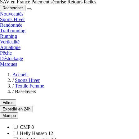
SAV en France
Paiement sécurisé
Retours faciles
Rechercher
Nouveautés
Sports Hiver
Randonnée
Trail running
Running
Verticalité
Aquatique
Pêche
Déstockage
Marques
Accueil
/
Sports Hiver
/
Textile Femme
/
Baselayers
Filtres
Expédié en 24h
Marque
CMP
8
Helly Hansen
12