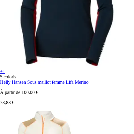
+1
5 coloris
Helly Hansen
Sous maillot femme Lifa Merino
À partir de
100,00 €
73,83 €