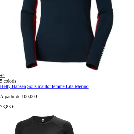
+1
5 coloris
Helly Hansen
Sous maillot femme Lifa Merino
À partir de
100,00 €
73,83 €