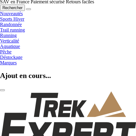
SAV en France
Paiement sécurisé
Retours faciles
Rechercher
Nouveautés
Sports Hiver
Randonnée
Trail running
Running
Verticalité
Aquatique
Pêche
Déstockage
Marques
Ajout en cours...