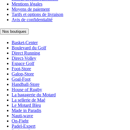
Mentions légales
Moyens de paiement
Tarifs et options de livraison
Avis de confidentialité
Nos boutiques
Basket-Center
Boulevard du Golf
Direct Running
Direct-Volley
Espace Golf
Foot-Store
Galop-Store
Goal-Foot
Handball-Store
House of Rugby
La bagagerie du Motard
La sellerie de Maé
Le Motard Bleu
Made in Paradis
Nauti-wave
On-Fight
Padel-Expert