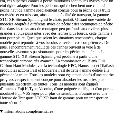
cm, ces superbes cannes à pêche multibrins sont toutes livrées avec un
étui rigide adaptée.Pour les pêcheurs qui recherchent une canne à
pêche haut de gamme spécialement conçue pour la pêche de la truite
en rivière et en ruisseau, ainsi qu'une facilité de transport, la gamme
STC XR Stream Spinning est le choix parfait. Offrant une variété de
modèles adaptés à différents styles de pêche : des techniques de pêche
fine dans les ruisseaux de montagne peu profonds aux rivières plus
grandes et plus puissantes avec des leurres plus lourds, cette gamme a
tout pour plaire. Quel que soient les situations rencontrées, chaque
modèle peut répondre à vos besoins et révéler vos compétences. De
plus, l'encombrement réduit de ces cannes ouvrent la voie à de
nouvelles aventures passionnantes pour les pêcheurs itinérants.La
gamme STC XR Stream Spinning est produite à partir d'une
technologie carbone très avancée. La combinaison du Blank Full
Carbon Haut Module avec la technologie HPC, Nanosheet et Diaflash
produit les actions Fast et Moderate Fast de cette gamme dédiée à la
pêche de la truite. Tous les modèles sont également dotés d'une courbe
progressive spécialement conçue pour absorber les rushs les plus
puissants qu'offrent les truites. Tous les modèles sont équipés
d'anneaux Fuji K-Type Alconite, d'une poignée en liège et d'un porte-
moulinet Fuji VSS léger pour plus de sensibilité. Fournie avec une
Housse de Transport STC XR haut de gamme pour un transport en
toute sécurité.
Informations complémentaires