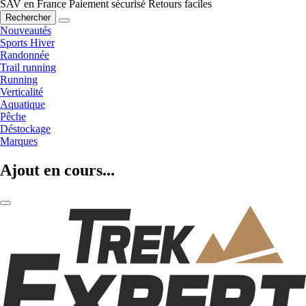
SAV en France
Paiement sécurisé
Retours faciles
Rechercher
Nouveautés
Sports Hiver
Randonnée
Trail running
Running
Verticalité
Aquatique
Pêche
Déstockage
Marques
Ajout en cours...