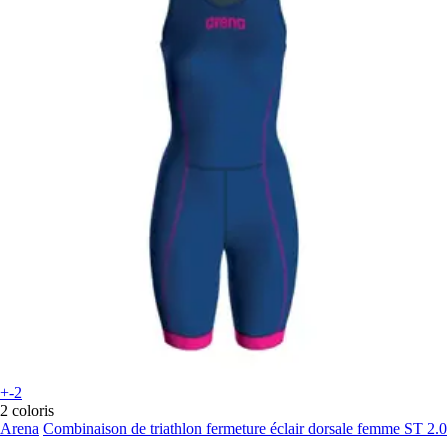
+-2
2 coloris
Arena
Combinaison de triathlon fermeture éclair dorsale femme ST 2.0