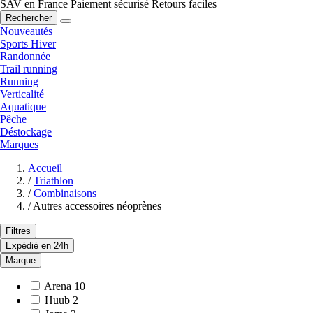
SAV en France
Paiement sécurisé
Retours faciles
Rechercher
Nouveautés
Sports Hiver
Randonnée
Trail running
Running
Verticalité
Aquatique
Pêche
Déstockage
Marques
Accueil
/
Triathlon
/
Combinaisons
/
Autres accessoires néoprènes
Filtres
Expédié en 24h
Marque
Arena
10
Huub
2