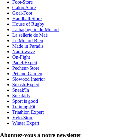
Foot-Store
Galop-Store
Goal-Foot
Handball-Store
House of Rugby
La bagagerie du Motard
La sellerie de Maé
Le Motard Bleu
Made in Paradis
Nauti-wave
On-Fight
Padel-Expert
Pecheur-Store
Pet and Garden
Slowood Interior
Smash-Expert
Sneak'In
Sneakids
Sport is good
Training-Fit
Triathlon Expert
Vélo-Store
Winter Expert
Abonnez-vous à notre newsletter