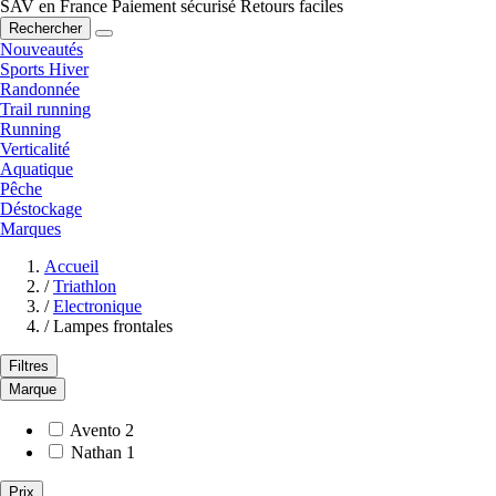
SAV en France
Paiement sécurisé
Retours faciles
Rechercher
Nouveautés
Sports Hiver
Randonnée
Trail running
Running
Verticalité
Aquatique
Pêche
Déstockage
Marques
Accueil
/
Triathlon
/
Electronique
/
Lampes frontales
Filtres
Marque
Avento
2
Nathan
1
Prix