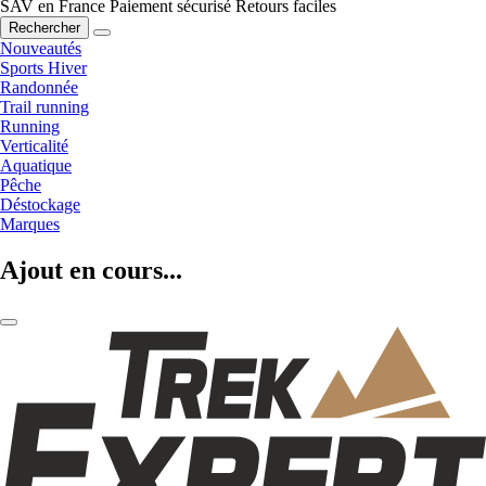
SAV en France
Paiement sécurisé
Retours faciles
Rechercher
Nouveautés
Sports Hiver
Randonnée
Trail running
Running
Verticalité
Aquatique
Pêche
Déstockage
Marques
Ajout en cours...