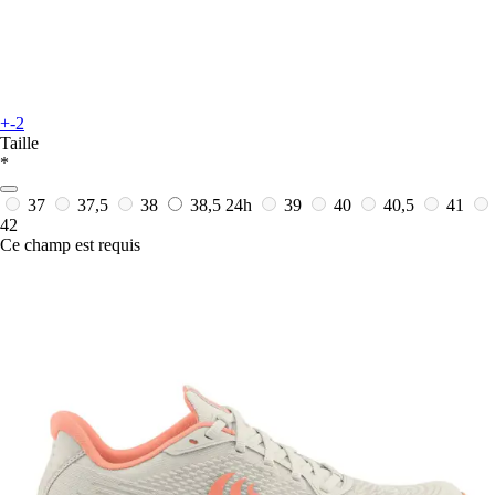
+-2
Taille
*
37
37,5
38
38,5
24h
39
40
40,5
41
42
Ce champ est requis