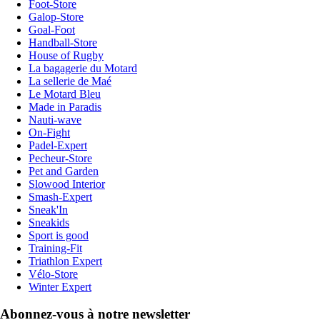
Foot-Store
Galop-Store
Goal-Foot
Handball-Store
House of Rugby
La bagagerie du Motard
La sellerie de Maé
Le Motard Bleu
Made in Paradis
Nauti-wave
On-Fight
Padel-Expert
Pecheur-Store
Pet and Garden
Slowood Interior
Smash-Expert
Sneak'In
Sneakids
Sport is good
Training-Fit
Triathlon Expert
Vélo-Store
Winter Expert
Abonnez-vous à notre newsletter