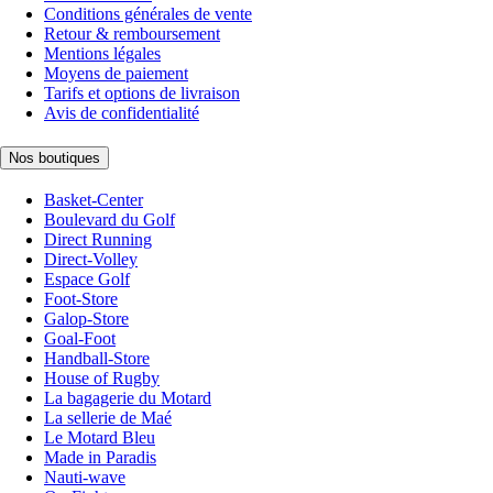
Conditions générales de vente
Retour & remboursement
Mentions légales
Moyens de paiement
Tarifs et options de livraison
Avis de confidentialité
Nos boutiques
Basket-Center
Boulevard du Golf
Direct Running
Direct-Volley
Espace Golf
Foot-Store
Galop-Store
Goal-Foot
Handball-Store
House of Rugby
La bagagerie du Motard
La sellerie de Maé
Le Motard Bleu
Made in Paradis
Nauti-wave