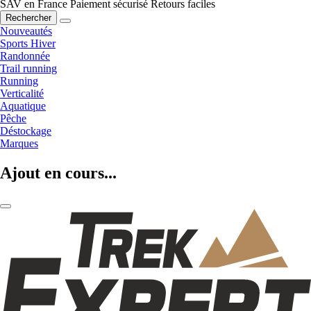
SAV en France
Paiement sécurisé
Retours faciles
Rechercher
Nouveautés
Sports Hiver
Randonnée
Trail running
Running
Verticalité
Aquatique
Pêche
Déstockage
Marques
Ajout en cours...