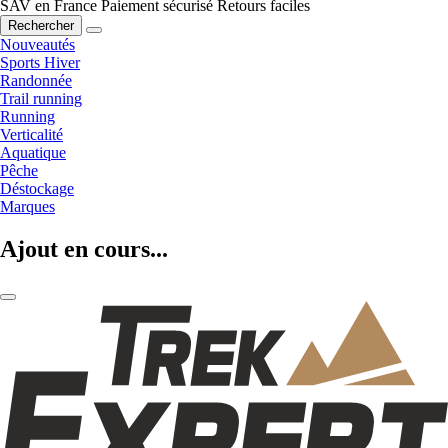
SAV en France
Paiement sécurisé
Retours faciles
Rechercher
Nouveautés
Sports Hiver
Randonnée
Trail running
Running
Verticalité
Aquatique
Pêche
Déstockage
Marques
Ajout en cours...