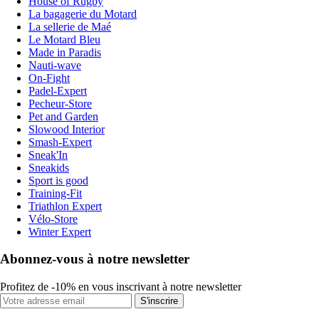
House of Rugby
La bagagerie du Motard
La sellerie de Maé
Le Motard Bleu
Made in Paradis
Nauti-wave
On-Fight
Padel-Expert
Pecheur-Store
Pet and Garden
Slowood Interior
Smash-Expert
Sneak'In
Sneakids
Sport is good
Training-Fit
Triathlon Expert
Vélo-Store
Winter Expert
Abonnez-vous à notre newsletter
Profitez de -10% en vous inscrivant à notre newsletter
S'inscrire