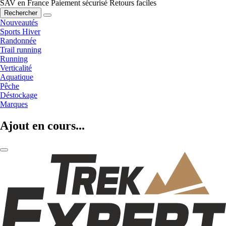
SAV en France
Paiement sécurisé
Retours faciles
Rechercher
Nouveautés
Sports Hiver
Randonnée
Trail running
Running
Verticalité
Aquatique
Pêche
Déstockage
Marques
Ajout en cours...