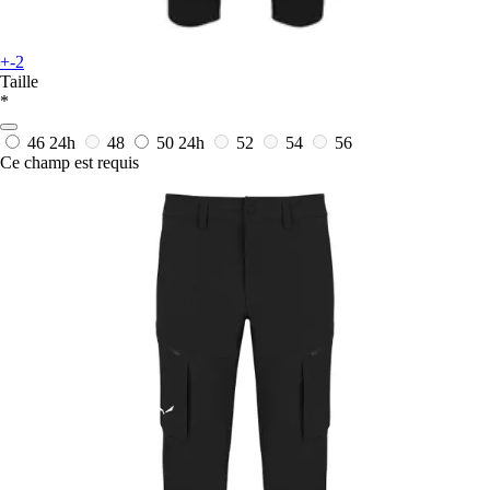
+-2
Taille
*
46
24h
48
50
24h
52
54
56
Ce champ est requis