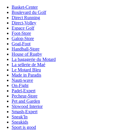
Basket-Center
Boulevard du Golf
Direct Running
Direct-Volley
Espace Golf
Foot-Store
Galop-Store
Goal-Foot
Handball-Store
House of Rugby
La bagagerie du Motard
La sellerie de Maé
Le Motard Bleu
Made in Paradis
Nauti-wave
On-Fight
Padel-Expert
Pecheur-Store
Pet and Garden
Slowood Interior
Smash-Expert
Sneak'In
Sneakids
Sport is good