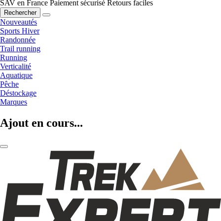
SAV en France
Paiement sécurisé
Retours faciles
Rechercher
Nouveautés
Sports Hiver
Randonnée
Trail running
Running
Verticalité
Aquatique
Pêche
Déstockage
Marques
Ajout en cours...