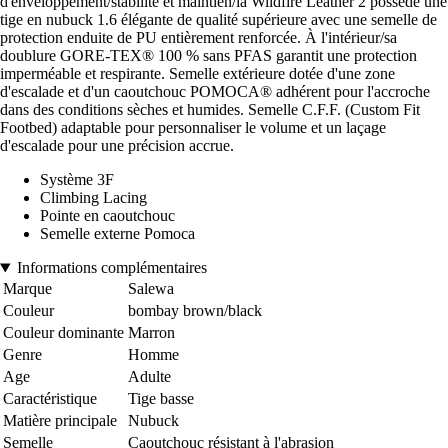
d'enveloppement/stabilité et maintien/la Wildfire Leather 2 possède une
tige en nubuck 1.6 élégante de qualité supérieure avec une semelle de
protection enduite de PU entièrement renforcée. À l'intérieur/sa
doublure GORE-TEX® 100 % sans PFAS garantit une protection
imperméable et respirante. Semelle extérieure dotée d'une zone
d'escalade et d'un caoutchouc POMOCA® adhérent pour l'accroche
dans des conditions sèches et humides. Semelle C.F.F. (Custom Fit
Footbed) adaptable pour personnaliser le volume et un laçage
d'escalade pour une précision accrue.
Système 3F
Climbing Lacing
Pointe en caoutchouc
Semelle externe Pomoca
Informations complémentaires
Marque
Salewa
Couleur
bombay brown/black
Couleur dominante
Marron
Genre
Homme
Age
Adulte
Caractéristique
Tige basse
Matière principale
Nubuck
Semelle
Caoutchouc résistant à l'abrasion