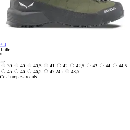
+-1
Taille
*
39
40
40,5
41
42
42,5
43
44
44,5
45
46
46,5
47
24h
48,5
Ce champ est requis