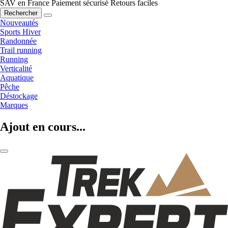
SAV en France
Paiement sécurisé
Retours faciles
Rechercher
Nouveautés
Sports Hiver
Randonnée
Trail running
Running
Verticalité
Aquatique
Pêche
Déstockage
Marques
Ajout en cours...