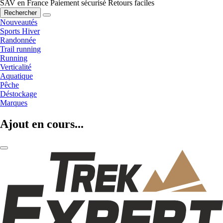
SAV en France
Paiement sécurisé
Retours faciles
Rechercher
Nouveautés
Sports Hiver
Randonnée
Trail running
Running
Verticalité
Aquatique
Pêche
Déstockage
Marques
Ajout en cours...