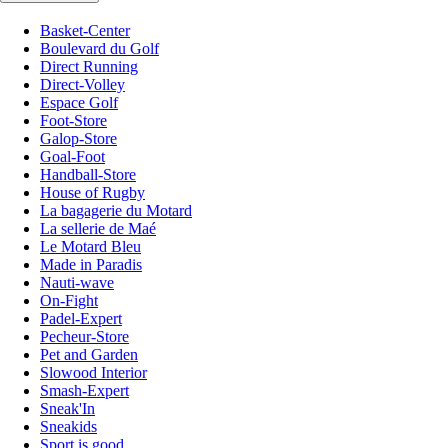
Basket-Center
Boulevard du Golf
Direct Running
Direct-Volley
Espace Golf
Foot-Store
Galop-Store
Goal-Foot
Handball-Store
House of Rugby
La bagagerie du Motard
La sellerie de Maé
Le Motard Bleu
Made in Paradis
Nauti-wave
On-Fight
Padel-Expert
Pecheur-Store
Pet and Garden
Slowood Interior
Smash-Expert
Sneak'In
Sneakids
Sport is good