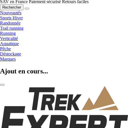
SAV en France
Paiement sécurisé
Retours faciles
Rechercher
Nouveautés
Sports Hiver
Randonnée
Trail running
Running
Verticalité
Aquatique
Pêche
Déstockage
Marques
Ajout en cours...