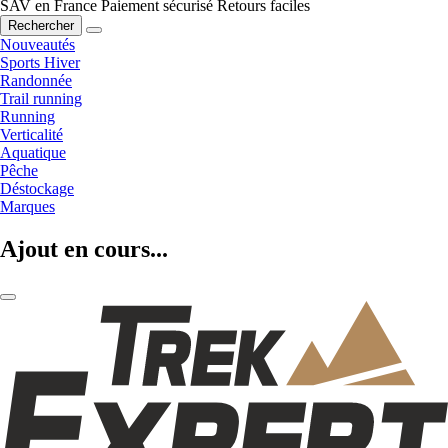
SAV en France
Paiement sécurisé
Retours faciles
Rechercher
Nouveautés
Sports Hiver
Randonnée
Trail running
Running
Verticalité
Aquatique
Pêche
Déstockage
Marques
Ajout en cours...