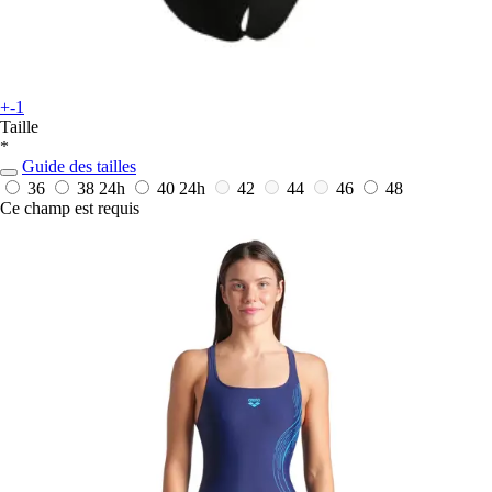
+-1
Taille
*
Guide des tailles
36
38
24h
40
24h
42
44
46
48
Ce champ est requis