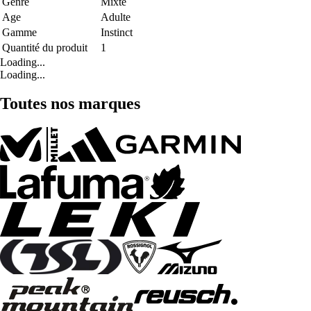
Genre
Mixte
Age
Adulte
Gamme
Instinct
Quantité du produit
1
Loading...
Loading...
Toutes nos marques