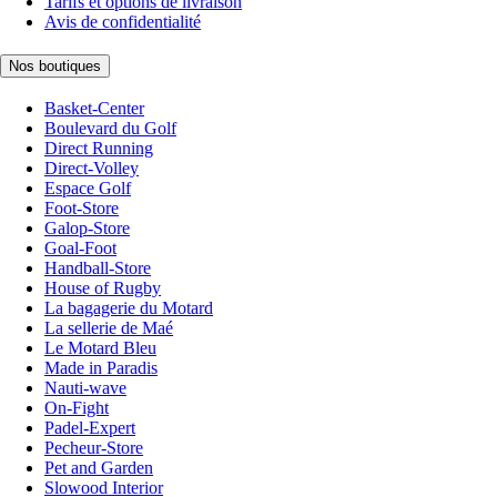
Tarifs et options de livraison
Avis de confidentialité
Nos boutiques
Basket-Center
Boulevard du Golf
Direct Running
Direct-Volley
Espace Golf
Foot-Store
Galop-Store
Goal-Foot
Handball-Store
House of Rugby
La bagagerie du Motard
La sellerie de Maé
Le Motard Bleu
Made in Paradis
Nauti-wave
On-Fight
Padel-Expert
Pecheur-Store
Pet and Garden
Slowood Interior