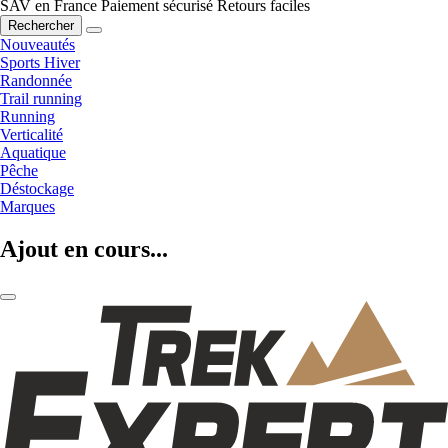
SAV en France
Paiement sécurisé
Retours faciles
Rechercher
Nouveautés
Sports Hiver
Randonnée
Trail running
Running
Verticalité
Aquatique
Pêche
Déstockage
Marques
Ajout en cours...