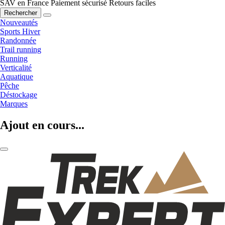
SAV en France
Paiement sécurisé
Retours faciles
Rechercher
Nouveautés
Sports Hiver
Randonnée
Trail running
Running
Verticalité
Aquatique
Pêche
Déstockage
Marques
Ajout en cours...