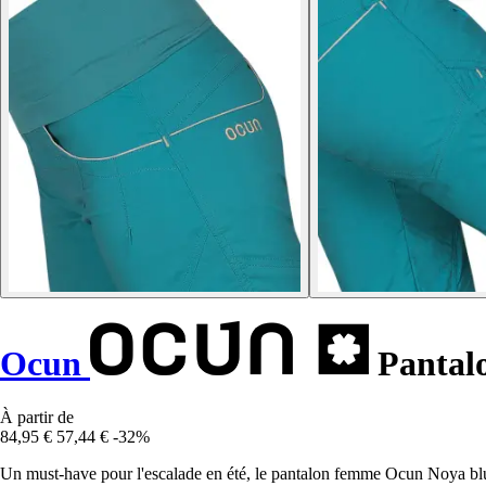
Ocun
Pantal
À partir de
84,95 €
57,44 €
-32%
Un must-have pour l'escalade en été, le pantalon femme Ocun Noya blue a