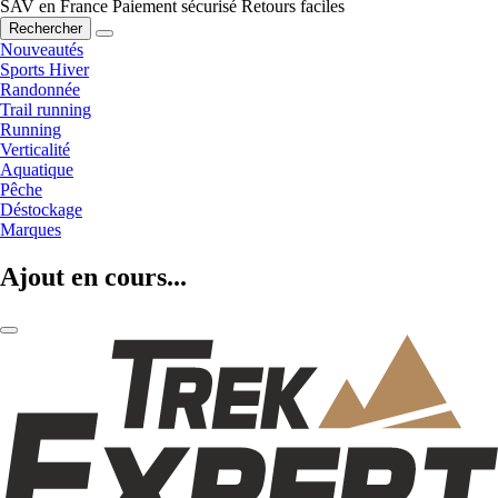
SAV en France
Paiement sécurisé
Retours faciles
Rechercher
Nouveautés
Sports Hiver
Randonnée
Trail running
Running
Verticalité
Aquatique
Pêche
Déstockage
Marques
Ajout en cours...