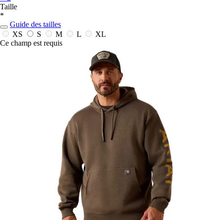
Taille
*
Guide des tailles
XS
S
M
L
XL
Ce champ est requis