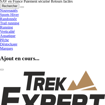
SAV en France
Paiement sécurisé
Retours faciles
Rechercher
Nouveautés
Sports Hiver
Randonnée
Trail running
Running
Verticalité
Aquatique
Pêche
Déstockage
Marques
Ajout en cours...