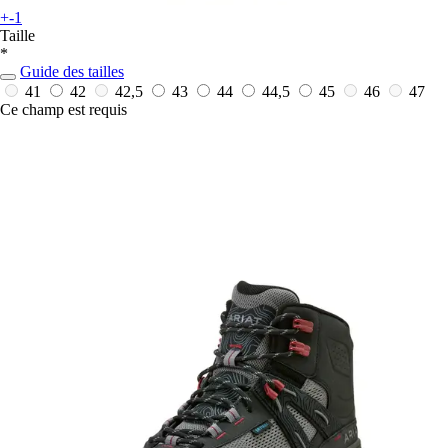
+-1
Taille
*
Guide des tailles
41
42
42,5
43
44
44,5
45
46
47
Ce champ est requis