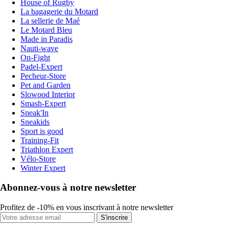
House of Rugby
La bagagerie du Motard
La sellerie de Maé
Le Motard Bleu
Made in Paradis
Nauti-wave
On-Fight
Padel-Expert
Pecheur-Store
Pet and Garden
Slowood Interior
Smash-Expert
Sneak'In
Sneakids
Sport is good
Training-Fit
Triathlon Expert
Vélo-Store
Winter Expert
Abonnez-vous à notre newsletter
Profitez de -10% en vous inscrivant à notre newsletter
S'inscrire