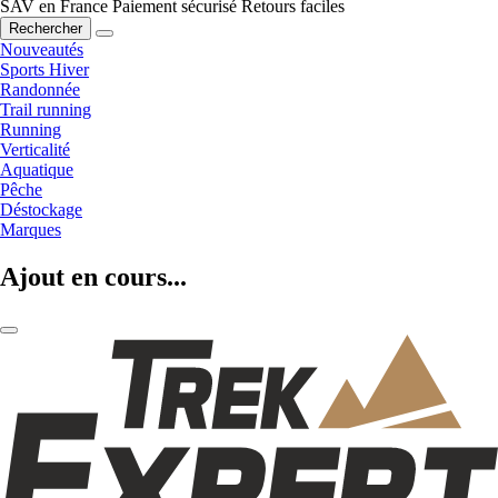
SAV en France
Paiement sécurisé
Retours faciles
Rechercher
Nouveautés
Sports Hiver
Randonnée
Trail running
Running
Verticalité
Aquatique
Pêche
Déstockage
Marques
Ajout en cours...