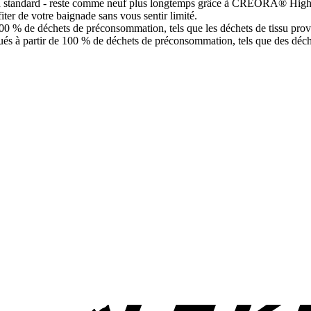
e bain standard - reste comme neuf plus longtemps grâce à CREORA® H
fiter de votre baignade sans vous sentir limité.
 100 % de déchets de préconsommation, tels que les déchets de tissu prov
riqués à partir de 100 % de déchets de préconsommation, tels que des déch