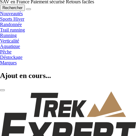
SAV en France
Paiement sécurisé
Retours faciles
Rechercher
Nouveautés
Sports Hiver
Randonnée
Trail running
Running
Verticalité
Aquatique
Pêche
Déstockage
Marques
Ajout en cours...