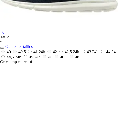
+0
Taille
*
Guide des tailles
40
40,5
41
24h
42
42,5
24h
43
24h
44
24h
44,5
24h
45
24h
46
46,5
48
Ce champ est requis