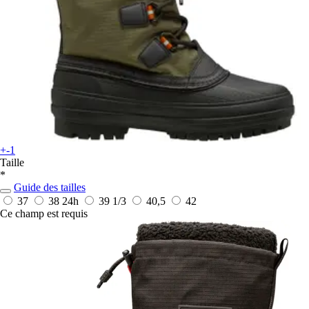
+-1
Taille
*
Guide des tailles
37
38
24h
39 1/3
40,5
42
Ce champ est requis