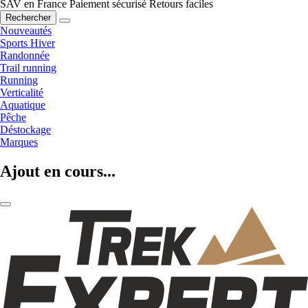
SAV en France
Paiement sécurisé
Retours faciles
Rechercher
Nouveautés
Sports Hiver
Randonnée
Trail running
Running
Verticalité
Aquatique
Pêche
Déstockage
Marques
Ajout en cours...