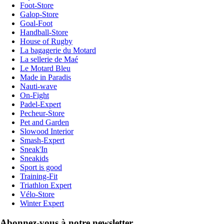
Foot-Store
Galop-Store
Goal-Foot
Handball-Store
House of Rugby
La bagagerie du Motard
La sellerie de Maé
Le Motard Bleu
Made in Paradis
Nauti-wave
On-Fight
Padel-Expert
Pecheur-Store
Pet and Garden
Slowood Interior
Smash-Expert
Sneak'In
Sneakids
Sport is good
Training-Fit
Triathlon Expert
Vélo-Store
Winter Expert
Abonnez-vous à notre newsletter