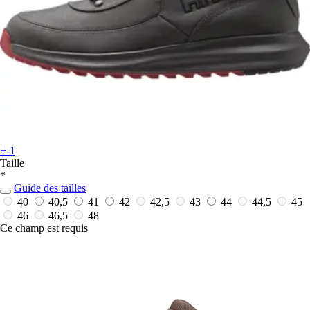
+-1
Taille
*
Guide des tailles
40
40,5
41
42
42,5
43
44
44,5
45
46
46,5
48
Ce champ est requis