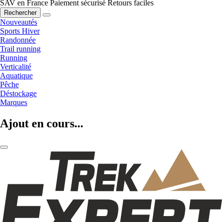
SAV en France
Paiement sécurisé
Retours faciles
Rechercher
Nouveautés
Sports Hiver
Randonnée
Trail running
Running
Verticalité
Aquatique
Pêche
Déstockage
Marques
Ajout en cours...