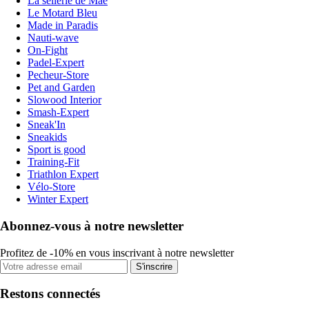
La sellerie de Maé
Le Motard Bleu
Made in Paradis
Nauti-wave
On-Fight
Padel-Expert
Pecheur-Store
Pet and Garden
Slowood Interior
Smash-Expert
Sneak'In
Sneakids
Sport is good
Training-Fit
Triathlon Expert
Vélo-Store
Winter Expert
Abonnez-vous à notre newsletter
Profitez de -10% en vous inscrivant à notre newsletter
S'inscrire
Restons connectés