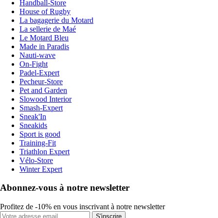
Handball-Store
House of Rugby
La bagagerie du Motard
La sellerie de Maé
Le Motard Bleu
Made in Paradis
Nauti-wave
On-Fight
Padel-Expert
Pecheur-Store
Pet and Garden
Slowood Interior
Smash-Expert
Sneak'In
Sneakids
Sport is good
Training-Fit
Triathlon Expert
Vélo-Store
Winter Expert
Abonnez-vous à notre newsletter
Profitez de -10% en vous inscrivant à notre newsletter
S'inscrire