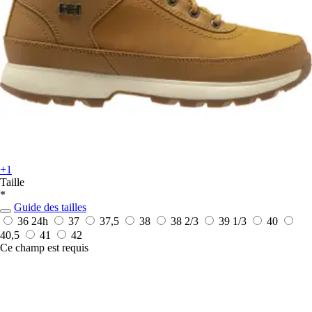
+1
Taille
*
Guide des tailles
36
24h
37
37,5
38
38 2/3
39 1/3
40
40,5
41
42
Ce champ est requis