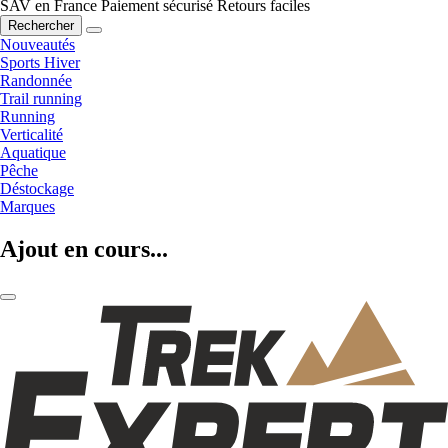
SAV en France
Paiement sécurisé
Retours faciles
Rechercher
Nouveautés
Sports Hiver
Randonnée
Trail running
Running
Verticalité
Aquatique
Pêche
Déstockage
Marques
Ajout en cours...