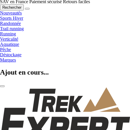
SAV en France
Paiement sécurisé
Retours faciles
Rechercher
Nouveautés
Sports Hiver
Randonnée
Trail running
Running
Verticalité
Aquatique
Pêche
Déstockage
Marques
Ajout en cours...