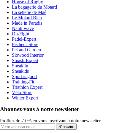
House of Rugby
La bagagerie du Motard
La sellerie de Maé
Le Motard Bleu
Made in Paradis
Nauti-wave
On-Fight
Padel-Expert
Pecheur-Store
Pet and Garden
Slowood Interior
Smash-Expert
Sneak'In
Sneakids
Sport is good
Training-Fit
Triathlon Expert
Vélo-Store
Winter Expert
Abonnez-vous à notre newsletter
Profitez de -10% en vous inscrivant à notre newsletter
S'inscrire