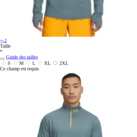
+-2
Taille
*
Guide des tailles
S
M
L
XL
2XL
Ce champ est requis