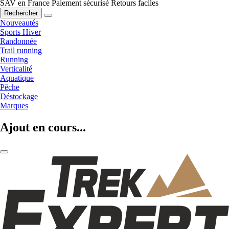
SAV en France
Paiement sécurisé
Retours faciles
Rechercher
Nouveautés
Sports Hiver
Randonnée
Trail running
Running
Verticalité
Aquatique
Pêche
Déstockage
Marques
Ajout en cours...