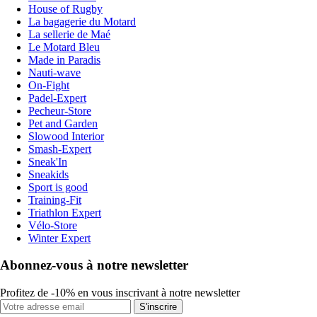
House of Rugby
La bagagerie du Motard
La sellerie de Maé
Le Motard Bleu
Made in Paradis
Nauti-wave
On-Fight
Padel-Expert
Pecheur-Store
Pet and Garden
Slowood Interior
Smash-Expert
Sneak'In
Sneakids
Sport is good
Training-Fit
Triathlon Expert
Vélo-Store
Winter Expert
Abonnez-vous à notre newsletter
Profitez de -10% en vous inscrivant à notre newsletter
S'inscrire