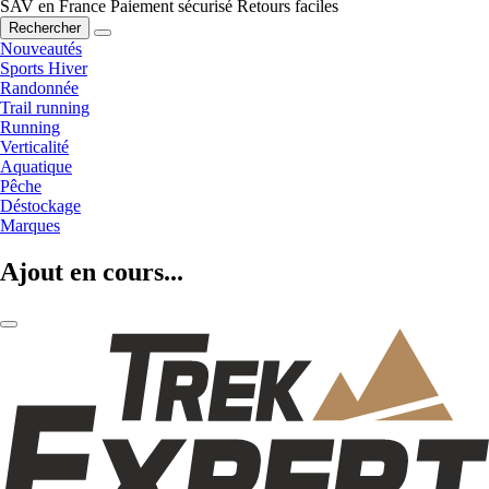
SAV en France
Paiement sécurisé
Retours faciles
Rechercher
Nouveautés
Sports Hiver
Randonnée
Trail running
Running
Verticalité
Aquatique
Pêche
Déstockage
Marques
Ajout en cours...