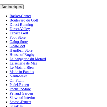
Nos boutiques
Basket-Center
Boulevard du Golf
Direct Running
Direct-Volley
Espace Golf
Foot-Store
Galop-Store
Goal-Foot
Handball-Store
House of Rugby
La bagagerie du Motard
La sellerie de Maé
Le Motard Bleu
Made in Paradis
Nauti-wave
On-Fight
Padel-Expert
Pecheur-Store
Pet and Garden
Slowood Interior
Smash-Expert
Sneak'In