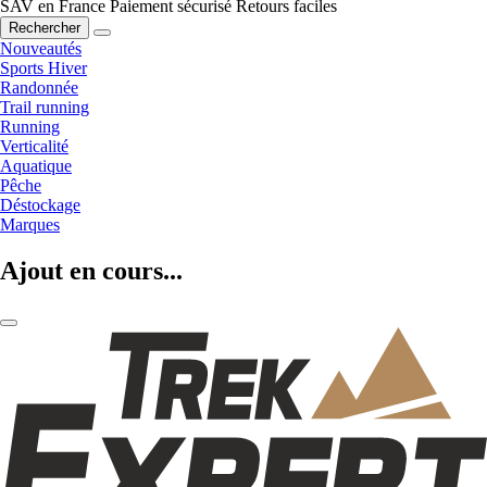
SAV en France
Paiement sécurisé
Retours faciles
Rechercher
Nouveautés
Sports Hiver
Randonnée
Trail running
Running
Verticalité
Aquatique
Pêche
Déstockage
Marques
Ajout en cours...