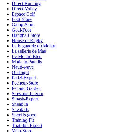
Direct Running
Direct-Volley
Espace Golf
Foot-Store
Galop-Store
Goal-Foot
Handball-Store
House of Rugby
La bagagerie du Motard
La sellerie de Maé
Le Motard Bleu
Made in Paradis
Nauti-wave
On-Fight
Padel-Expert
Pecheur-Store
Pet and Garden
Slowood Interior
Smash-Expert
Sneak'In
Sneakids
Sport is good
Training-Fit
Triathlon Expert
Vélo-Store