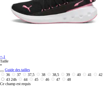
+-1
Taille
*
Guide des tailles
36
37
37,5
38
38,5
39
40
41
42
43
24h
44
45
46
47
48
Ce champ est requis