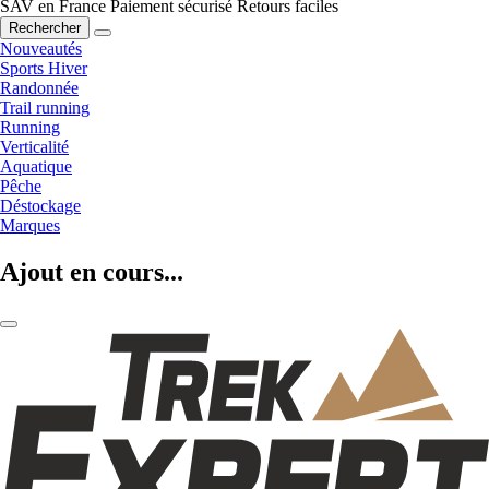
SAV en France
Paiement sécurisé
Retours faciles
Rechercher
Nouveautés
Sports Hiver
Randonnée
Trail running
Running
Verticalité
Aquatique
Pêche
Déstockage
Marques
Ajout en cours...