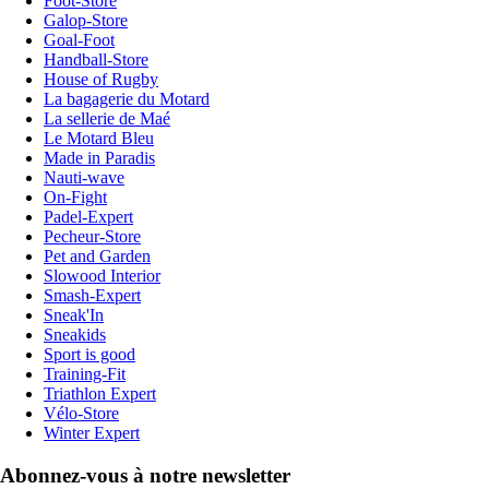
Foot-Store
Galop-Store
Goal-Foot
Handball-Store
House of Rugby
La bagagerie du Motard
La sellerie de Maé
Le Motard Bleu
Made in Paradis
Nauti-wave
On-Fight
Padel-Expert
Pecheur-Store
Pet and Garden
Slowood Interior
Smash-Expert
Sneak'In
Sneakids
Sport is good
Training-Fit
Triathlon Expert
Vélo-Store
Winter Expert
Abonnez-vous à notre newsletter