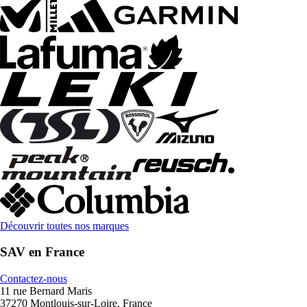
Découvrir toutes nos marques
SAV en France
Contactez-nous
11 rue Bernard Maris
37270 Montlouis-sur-Loire, France