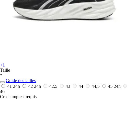
+1
Taille
*
Guide des tailles
41
24h
42
24h
42,5
43
44
44,5
45
24h
46
Ce champ est requis