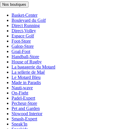
Nos boutiques
Basket-Center
Boulevard du Golf
Direct Running
Direct-Volley
Espace Golf
Foot-Store
Galop-Store
Goal-Foot
Handball-Store
House of Rugby
La bagagerie du Motard
La sellerie de Maé
Le Motard Bleu
Made in Paradis
Nauti-wave
On-Fight
Padel-Expert
Pecheur-Store
Pet and Garden
Slowood Interior
Smash-Expert
Sneak'In