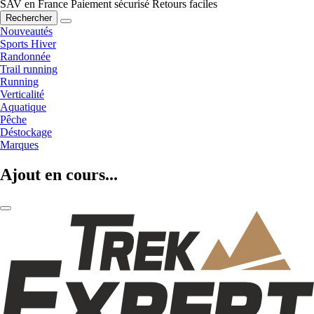
SAV en France
Paiement sécurisé
Retours faciles
Rechercher
Nouveautés
Sports Hiver
Randonnée
Trail running
Running
Verticalité
Aquatique
Pêche
Déstockage
Marques
Ajout en cours...